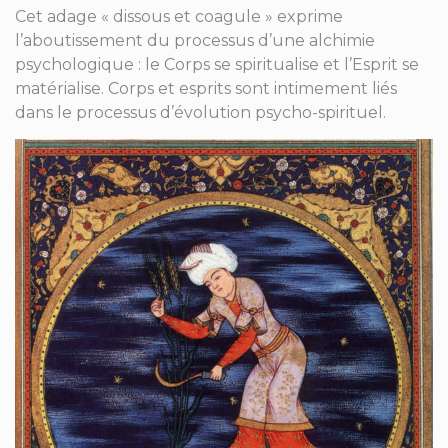
Cet adage « dissous et coagule » exprime
l’aboutissement du processus d’une alchimie
psychologique : le Corps se spiritualise et l’Esprit se
matérialise. Corps et esprits sont intimement liés
dans le processus d’évolution psycho-spirituel.