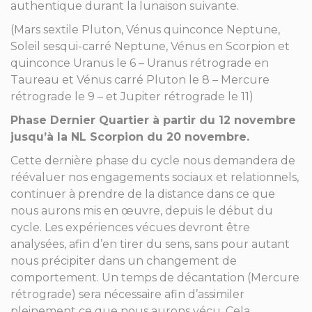
authentique durant la lunaison suivante.
(Mars sextile Pluton, Vénus quinconce Neptune,
Soleil sesqui-carré Neptune, Vénus en Scorpion et
quinconce Uranus le 6 – Uranus rétrograde en
Taureau et Vénus carré Pluton le 8 – Mercure
rétrograde le 9 – et Jupiter rétrograde le 11)
Phase Dernier Quartier à partir du 12 novembre
jusqu’à la NL Scorpion du 20 novembre.
Cette dernière phase du cycle nous demandera de
réévaluer nos engagements sociaux et relationnels,
continuer à prendre de la distance dans ce que
nous aurons mis en œuvre, depuis le début du
cycle. Les expériences vécues devront être
analysées, afin d’en tirer du sens, sans pour autant
nous précipiter dans un changement de
comportement. Un temps de décantation (Mercure
rétrograde) sera nécessaire afin d’assimiler
pleinement ce que nous aurons vécu. Cela