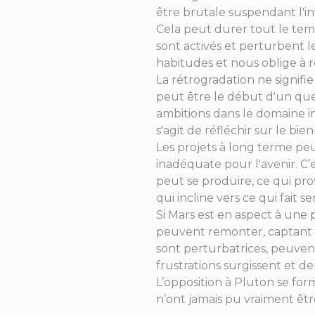
être brutale suspendant l'in
Cela peut durer tout le temp
sont activés et perturbent le
habitudes et nous oblige à r
La rétrogradation ne signifie
peut être le début d'un ques
ambitions dans le domaine in
s'agit de réfléchir sur le bie
Les projets à long terme pe
inadéquate pour l'avenir. C
peut se produire, ce qui prov
qui incline vers ce qui fait se
Si Mars est en aspect à une 
peuvent remonter, captant l
sont perturbatrices, peuvent
frustrations surgissent et d
L’opposition à Pluton se form
n’ont jamais pu vraiment êtr