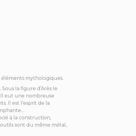
ns éléments mythologiques.
 Sous la figure d’Arès le
le. Il eut une nombreuse
 Il est l’esprit de la
riomphante…
ié à la construction,
2 outils sont du même métal,