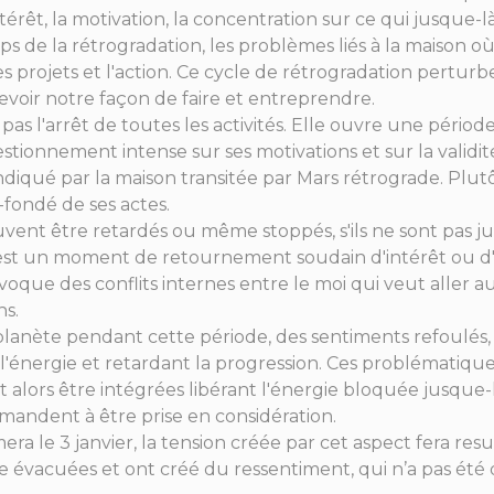
térêt, la motivation, la concentration sur ce qui jusque-l
s de la rétrogradation, les problèmes liés à la maison où 
s projets et l'action. Ce cycle de rétrogradation perturbe
evoir notre façon de faire et entreprendre.
 pas l'arrêt de toutes les activités. Elle ouvre une période
tionnement intense sur ses motivations et sur la validité
diqué par la maison transitée par Mars rétrograde. Plutôt 
n-fondé de ses actes.
uvent être retardés ou même stoppés, s'ils ne sont pas j
’est un moment de retournement soudain d'intérêt ou d'
oque des conflits internes entre le moi qui veut aller au
ns.
planète pendant cette période, des sentiments refoulés, d'
'énergie et retardant la progression. Ces problématiques
 alors être intégrées libérant l'énergie bloquée jusque-
emandent à être prise en considération.
era le 3 janvier, la tension créée par cet aspect fera resur
e évacuées et ont créé du ressentiment, qui n’a pas été 