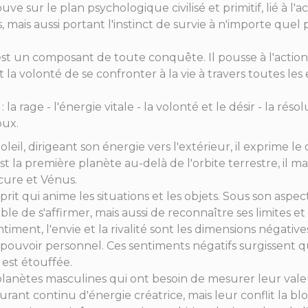
e sur le plan psychologique civilisé et primitif, lié à l'ac
, mais aussi portant l'instinct de survie à n'importe quel 
est un composant de toute conquête. Il pousse à l'action,
est la volonté de se confronter à la vie à travers toutes l
la rage - l'énergie vitale - la volonté et le désir - la résol
oux.
eil, dirigeant son énergie vers l'extérieur, il exprime le 
st la première planète au-delà de l'orbite terrestre, il 
rcure et Vénus.
esprit qui anime les situations et les objets. Sous son aspec
e de s'affirmer, mais aussi de reconnaître ses limites et 
sentiment, l'envie et la rivalité sont les dimensions négati
pouvoir personnel. Ces sentiments négatifs surgissent q
 est étouffée.
planètes masculines qui ont besoin de mesurer leur valeu
ant continu d'énergie créatrice, mais leur conflit la bl